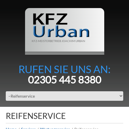
KFZ-MEISTERBETRIEB JOACHIM URBAN
RUFEN SIE UNS AN:
02305 445 8380
REIFENSERVICE