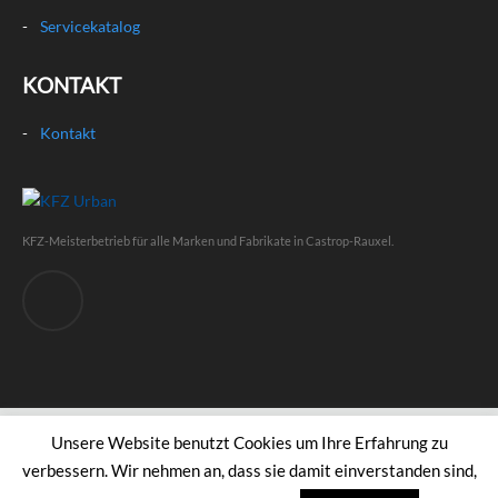
Servicekatalog
KONTAKT
Kontakt
KFZ-Meisterbetrieb für alle Marken und Fabrikate in Castrop-Rauxel.
KFZ Urban
© 2026.
Privacy Policy
Unsere Website benutzt Cookies um Ihre Erfahrung zu
verbessern. Wir nehmen an, dass sie damit einverstanden sind,